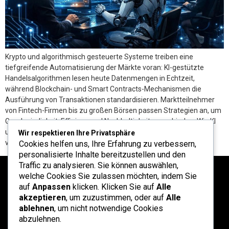
Krypto und algorithmisch gesteuerte Systeme treiben eine
tiefgreifende Automatisierung der Märkte voran: KI-gestützte
Handelsalgorithmen lesen heute Datenmengen in Echtzeit,
während Blockchain- und Smart Contracts-Mechanismen die
Ausführung von Transaktionen standardisieren. Marktteilnehmer
von Fintech-Firmen bis zu großen Börsen passen Strategien an, um
Geschwindigkeit, Effizienz und Nachhaltigkeit zu verbinden. Wie KI
und algorithmische Systeme den Krypto-Handel grundlegend
Wir respektieren Ihre Privatsphäre
verändern […]
Cookies helfen uns, Ihre Erfahrung zu verbessern,
personalisierte Inhalte bereitzustellen und den
Traffic zu analysieren. Sie können auswählen,
welche Cookies Sie zulassen möchten, indem Sie
auf
Anpassen
klicken. Klicken Sie auf
Alle
akzeptieren
, um zuzustimmen, oder auf
Alle
ablehnen
, um nicht notwendige Cookies
abzulehnen.