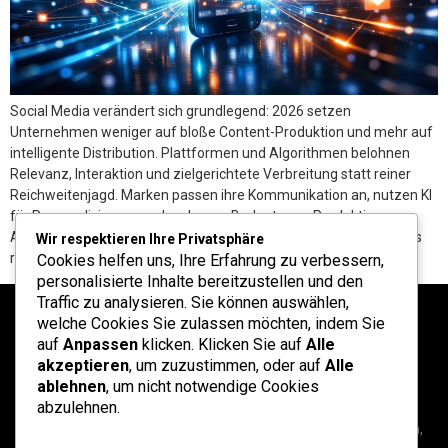
Social Media verändert sich grundlegend: 2026 setzen
Unternehmen weniger auf bloße Content-Produktion und mehr auf
intelligente Distribution. Plattformen und Algorithmen belohnen
Relevanz, Interaktion und zielgerichtete Verbreitung statt reiner
Reichweitenjagd. Marken passen ihre Kommunikation an, nutzen KI
für Personalisierung und verlagern Budgets von Produktion zu
Ausspielungsstrategien. Warum Distribution 2026 wichtiger ist als
Wir respektieren Ihre Privatsphäre
reine Content-Produktion Die Kernbotschaft: […]
Cookies helfen uns, Ihre Erfahrung zu verbessern,
personalisierte Inhalte bereitzustellen und den
Traffic zu analysieren. Sie können auswählen,
welche Cookies Sie zulassen möchten, indem Sie
auf
Anpassen
klicken. Klicken Sie auf
Alle
akzeptieren
, um zuzustimmen, oder auf
Alle
ablehnen
, um nicht notwendige Cookies
abzulehnen.
Ruang refleksi dan informasi yang didedikasikan untuk sekolah,